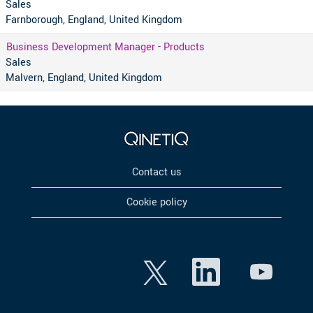
Sales
Farnborough, England, United Kingdom
Business Development Manager - Products
Sales
Malvern, England, United Kingdom
Contact us
Cookie policy
W
W
W
i
i
i
r
r
r
d
d
d
a
a
a