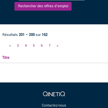
Effacer
Résultats
201 – 200
sur
162
«
3
4
5
6
7
»
Titre
Contactez-nous